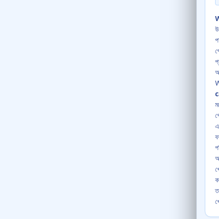
উ
প
গ
প
আ
W
c
ম
গ
এ
ব
প
আ
খ
ক
ত
খ