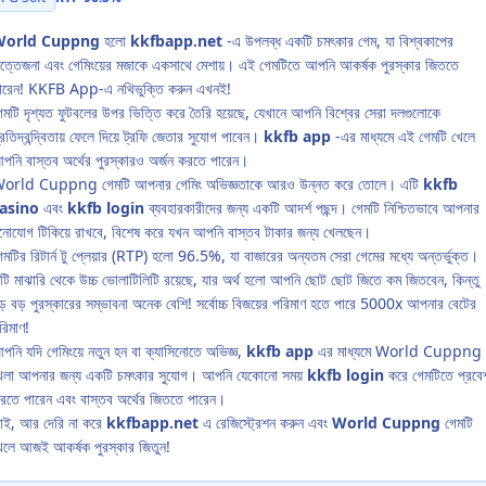
World Cuppng
হলো
kkfbapp.net
-এ উপলব্ধ একটি চমৎকার গেম, যা বিশ্বকাপের
ত্তেজনা এবং গেমিংয়ের মজাকে একসাথে মেশায়। এই গেমটিতে আপনি আকর্ষক পুরস্কার জিততে
ারেন! KKFB App-এ নথিভুক্তি করুন এখনই!
েমটি দৃশ্যত ফুটবলের উপর ভিত্তি করে তৈরি হয়েছে, যেখানে আপনি বিশ্বের সেরা দলগুলোকে
্রতিদ্বন্দ্বিতায় ফেলে দিয়ে ট্রফি জেতার সুযোগ পাবেন।
kkfb app
-এর মাধ্যমে এই গেমটি খেলে
পনি বাস্তব অর্থের পুরস্কারও অর্জন করতে পারেন।
orld Cuppng গেমটি আপনার গেমিং অভিজ্ঞতাকে আরও উন্নত করে তোলে। এটি
kkfb
asino
এবং
kkfb login
ব্যবহারকারীদের জন্য একটি আদর্শ পছন্দ। গেমটি নিশ্চিতভাবে আপনার
নোযোগ টিকিয়ে রাখবে, বিশেষ করে যখন আপনি বাস্তব টাকার জন্য খেলছেন।
েমটির রিটার্ন টু প্লেয়ার (RTP) হলো 96.5%, যা বাজারের অন্যতম সেরা গেমের মধ্যে অন্তর্ভুক্ত।
টি মাঝারি থেকে উচ্চ ভোলাটিলিটি রয়েছে, যার অর্থ হলো আপনি ছোট ছোট জিতে কম জিতবেন, কিন্তু
ড় বড় পুরস্কারের সম্ভাবনা অনেক বেশি! সর্বোচ্চ বিজয়ের পরিমাণ হতে পারে 5000x আপনার বেটের
রিমাণ!
পনি যদি গেমিংয়ে নতুন হন বা ক্যাসিনোতে অভিজ্ঞ,
kkfb app
এর মাধ্যমে World Cuppng
েলা আপনার জন্য একটি চমৎকার সুযোগ। আপনি যেকোনো সময়
kkfb login
করে গেমটিতে প্রবে
রতে পারেন এবং বাস্তব অর্থের জিততে পারেন।
াই, আর দেরি না করে
kkfbapp.net
এ রেজিস্ট্রেশন করুন এবং
World Cuppng
গেমটি
েলে আজই আকর্ষক পুরস্কার জিতুন!