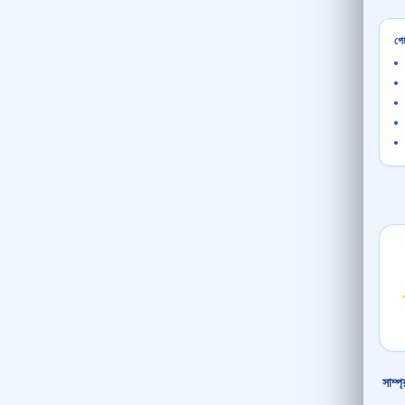
গে
খেলোয
সাম্প