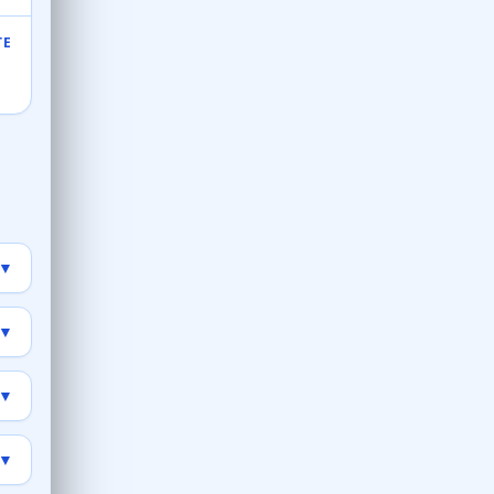
TE
▼
▼
▼
▼