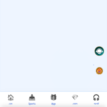
🏠
📥
🎁
💎
🎧
হোম
Sports
App
বোনাস
সাপোর্ট