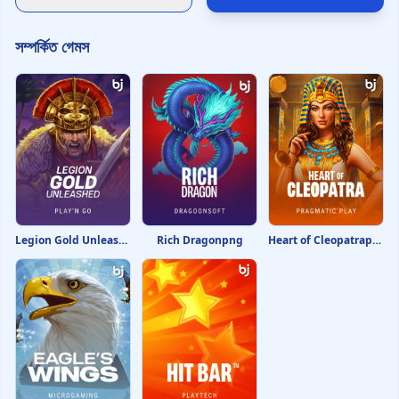
সম্পর্কিত গেমস
Legion Gold Unleashedpng
Rich Dragonpng
Heart of Cleopatrapng