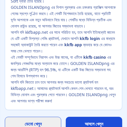
Soft দ্বারা তৈরি হয়েছে।
GOLDEN ISLANDpng এর বিশাল পুরস্কার এবং চমৎকার গ্রাফিক্স আপনাকে
গেমের স্বপ্নে লুণ্ঠিত করবে। এই গেমটি বিশেষভাবে তৈরি হয়েছে, যাতে প্রতিটি
ঘূর্ণন আপনাকে এক নতুন অভিযানে নিয়ে যায়। গেমটির মধ্যে বিভিন্ন প্রতীক এবং
বোনাস রাউন্ড রয়েছে, যা আপনার জিতের সম্ভাবনা বাড়াবে।
আপনি যদি kkfbapp.net এর সাথে পরিচিত হন, তবে আপনি ইতিমধ্যেই জানেন
যে এটি একটি বিশ্বস্ত গেমিং প্ল্যাটফর্ম, যেখানে আপনি
kkfb login
এর মাধ্যমে
সহজেই অ্যাকাউন্ট তৈরি করতে পারেন এবং
kkfb app
ব্যবহার করে যে কোনও
সময় গেম খেলতে পারেন।
এই গেমটি সম্পূর্ণভাবে নিরাপদ এবং উচ্চ মানের, যা এটিকে
kkfb casino
এর
জনপ্রিয় গেমগুলির মধ্যে অন্যতম করে তোলে। GOLDEN ISLANDpng এর
জন্য আরটিপি (RTP) হল 96.5%, যা এটিকে একটি উচ্চ জিতের সম্ভাবনা সহ
গেম হিসাবে উপস্থাপন করে।
আপনি যদি জিততে চান তবে আপনার জন্য সবচেয়ে ভালো প্ল্যাটফর্ম হল
kkfbapp.net। আমাদের প্ল্যাটফর্মে আপনি কেবল গেম খেলতে পারবেন না, বরং
বিভিন্ন বোনাস এবং পুরস্কার পেতে পারবেন। GOLDEN ISLANDpng খেলুন
এবং আপনার ভাগ্য পরীক্ষা করুন!
ডেমো খেলুন
আসলে খেলুন