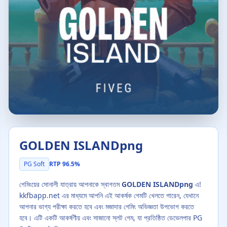
▶
GOLDEN ISLANDpng
PG Soft
RTP 96.5%
গেমিংয়ের সোনালী যাত্রায় আপনাকে স্বাগতম
GOLDEN ISLANDpng
এ!
kkfbapp.net এর মাধ্যমে আপনি এই আকর্ষক গেমটি খেলতে পারেন, যেখানে
আপনার ভাগ্য পরীক্ষা করতে হবে এবং মজাদার গেমিং অভিজ্ঞতা উপভোগ করতে
হবে। এটি একটি আকর্ষণীয় এবং সাজানো স্লট গেম, যা প্রতিষ্ঠিত ডেভেলপার PG