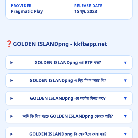
PROVIDER
RELEASE DATE
Pragmatic Play
15 জুন, 2023
❓
GOLDEN ISLANDpng - kkfbapp.net
GOLDEN ISLANDpng এর RTP কত?
▼
GOLDEN ISLANDpng এ ফ্রি স্পিন আছে কি?
▼
GOLDEN ISLANDpng এর সর্বোচ্চ বিজয় কত?
▼
আমি কি বিনা খরচে GOLDEN ISLANDpng খেলতে পারি?
▼
GOLDEN ISLANDpng কি মোবাইলে খেলা যায়?
▼