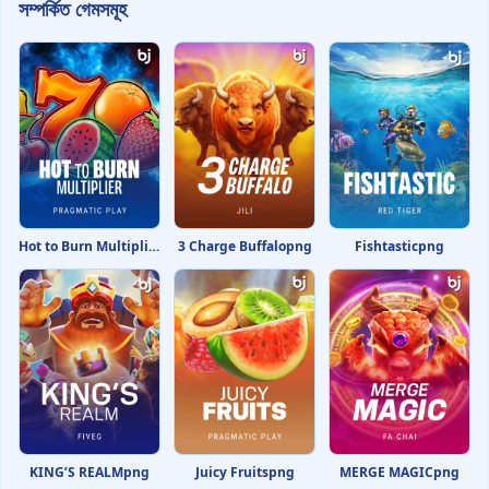
সম্পর্কিত গেমসমূহ
Hot to Burn Multiplierpng
3 Charge Buffalopng
Fishtasticpng
KING’S REALMpng
Juicy Fruitspng
MERGE MAGICpng