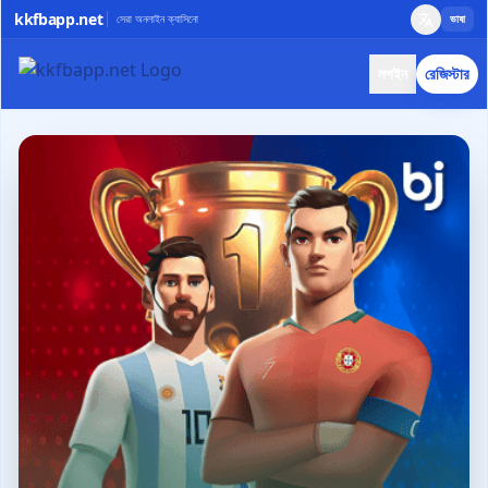
kkfbapp.net
সেরা অনলাইন ক্যাসিনো
ভাষা
লগইন
রেজিস্টার