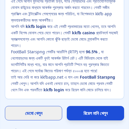
এই গেমে আপনি ফুটবলের প্রতীকী চিহ্ন, স্টার প্লেয়ারদের এবং প্রতিযোগিতামূলক
বোনাস রাউন্ডের মাধ্যমে আকর্ষক পুরস্কার অর্জন করতে পারবেন। গেমটি সজীব
গ্রাফিক্স এবং ইন্টারেক্টিভ গেমপ্লেয়ের জন্য পরিচিত, যা বিশেষভাবে
kkfb app
ব্যবহারকারীদের জন্য আকর্ষণীয়।
আপনি যদি
kkfb login
করে এই গেমটি প্রথমবারের মতো খেলেন, তবে আপনি
একটি বিশেষ বোনাস পেয়ে যেতে পারেন। গেমটি
kkfb casino
প্ল্যাটফর্মে সহজেই
অ্যাক্সেসযোগ্য এবং আপনি কোনো ঝুঁকি ছাড়াই ডেমো মোডে প্র্যাকটিস করতে
পারেন।
FootBall Starspng গেমটির আরটিপি (RTP) হলো
96.5%
, যা
খেলোয়াড়দের জন্য একটি খুবই আকর্ষক রিটার্ন রেট। এটি মিডিয়াম থেকে হাই
ভলেটিলিটির মধ্যে পড়ে, যার মানে আপনি প্রতিটি স্পিনে বড় পুরস্কার জিততে
পারেন। এই গেমে সর্বোচ্চ জিতের পরিমাণ পর্যন্ত ৫০০০x হতে পারে!
তাই আর দেরি না করে
kkfbapp.net
এ যান এবং
FootBall Starspng
গেমটি খেলুন। আপনি যদি এখনই খেলতে চান, তাহলে ডেমো মোডে প্রথম গেমটি
খেলে নিন এবং পরবর্তীতে
kkfb login
করে রিয়েল মানি মোডে চালিয়ে যান।
ডেমো খেলুন
রিয়েল মানি খেলুন