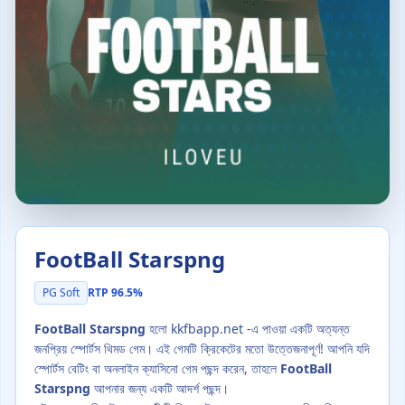
▶
FootBall Starspng
PG Soft
RTP 96.5%
FootBall Starspng
হলো
kkfbapp.net
-এ পাওয়া একটি অত্যন্ত
জনপ্রিয় স্পোর্টস থিমড গেম। এই গেমটি ক্রিকেটের মতো উত্তেজনাপূর্ণ! আপনি যদি
স্পোর্টস বেটিং বা অনলাইন ক্যাসিনো গেম পছন্দ করেন, তাহলে
FootBall
Starspng
আপনার জন্য একটি আদর্শ পছন্দ।