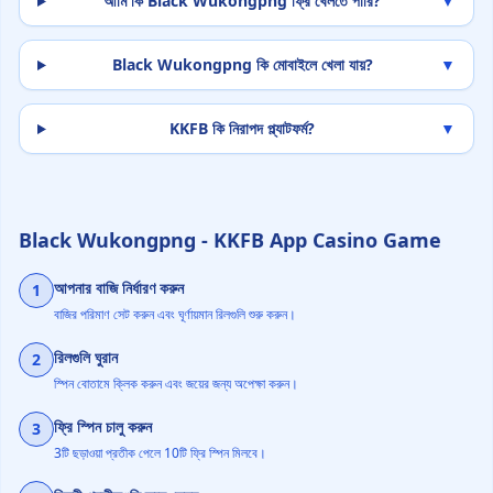
আমি কি Black Wukongpng ফ্রি খেলতে পারি?
▼
Black Wukongpng কি মোবাইলে খেলা যায়?
▼
KKFB কি নিরাপদ প্ল্যাটফর্ম?
▼
Black Wukongpng - KKFB App Casino Game
আপনার বাজি নির্ধারণ করুন
1
বাজির পরিমাণ সেট করুন এবং ঘূর্ণায়মান রিলগুলি শুরু করুন।
রিলগুলি ঘুরান
2
স্পিন বোতামে ক্লিক করুন এবং জয়ের জন্য অপেক্ষা করুন।
ফ্রি স্পিন চালু করুন
3
3টি ছড়াওয়া প্রতীক পেলে 10টি ফ্রি স্পিন মিলবে।